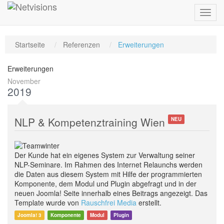
Toggl
navig
Startseite
Referenzen
Erweiterungen
Erweiterungen
November
2019
NLP & Kompetenztraining Wien
NEU
Der Kunde hat ein eigenes System zur Verwaltung seiner
NLP-Seminare. Im Rahmen des Internet Relaunchs werden
die Daten aus diesem System mit Hilfe der programmierten
Komponente, dem Modul und Plugin abgefragt und in der
neuen Joomla! Seite innerhalb eines Beitrags angezeigt. Das
Template wurde von
Rauschfrei Media
erstellt.
Joomla! 3
Komponente
Modul
Plugin