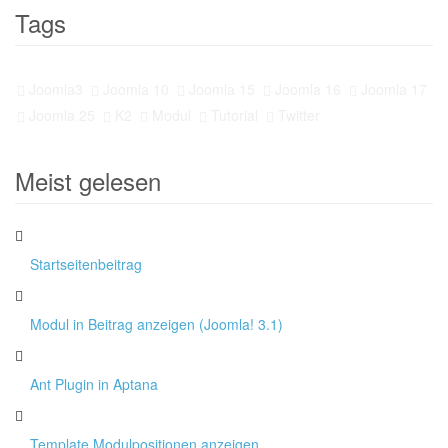
Tags
Joomla3
Joomla 10
Joomla 15
Joomla 16
Joomla 17
Joomla 25
K2
Modul
Tutorial
Twitter
Meist gelesen
Startseitenbeitrag
Modul in Beitrag anzeigen (Joomla! 3.1)
Ant Plugin in Aptana
Template Modulpositionen anzeigen