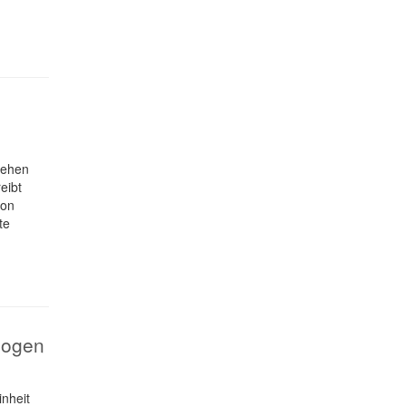
tehen
eibt
von
te
zogen
nheit