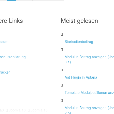
ere Links
Meist gelesen
essum
Startseitenbeitrag
schutzerklärung
Modul in Beitrag anzeigen (Jo
3.1)
racker
Ant Plugin in Aptana
Template Modulpositionen an
Modul in Beitrag anzeigen (Jo
a3
Joomla 10
Joomla 15
2.5)