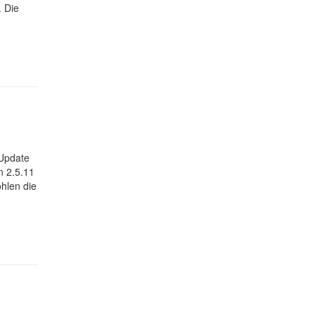
. Die
 Update
n 2.5.11
hlen die