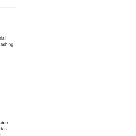
la!
Hashing
 eine
 das
d