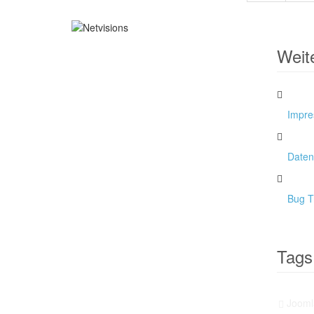
Weit
Impr
Daten
Bug T
Tags
Jooml