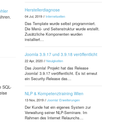
Herstellerdiagnose
hler
ühren.
04 Jul, 2019
//
Internetseiten
Das Template wurde selbst programmiert.
Die Menü- und Seitenstruktur wurde erstellt.
Zusätzliche Komponenten wurden
installiert…
Joomla 3.9.17 und 3.9.18 veröffentlicht
22 Apr, 2020
//
Neuigkeiten
Das Joomla! Projekt hat das Release
Joomla! 3.9.17 veröffentlicht. Es ist erneut
ein Security-Release das…
e SQL-
eise
NLP & Kompetenztraining Wien
13 Nov, 2019
//
Joomla! Erweiterungen
Der Kunde hat ein eigenes System zur
Verwaltung seiner NLP-Seminare. Im
Rahmen des Internet Relaunchs…